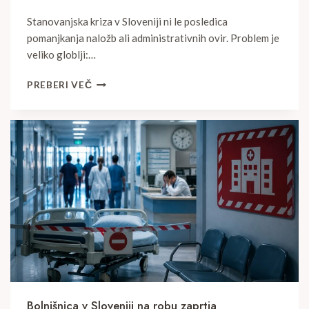
Stanovanjska kriza v Sloveniji ni le posledica
pomanjkanja naložb ali administrativnih ovir. Problem je
veliko globlji:…
SLOVENIJA
PREBERI VEČ
NE
GRADI
STANOVANJ.
GRADI
RAZLAGE.
Bolnišnica v Sloveniji na robu zaprtja