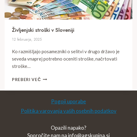
Življenjski stroški v Sloveniji
12 februarja, 2025
Ko razmišljajo posamezniki o selitvi v drugo državo je
seveda vnaprej potrebno oceniti stroške, načrtovati
stroške…
ŽIVLJENJSKI
PREBERI VEČ
STROŠKI
V
SLOVENIJI
Pogoji uporabe
Politika varovanja vaših osebnih podatkov
Opazili napako?
Sporočite nam na
info@agskupina.si