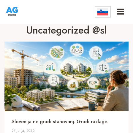
Skip
to
content
Uncategorized @sl
Slovenija ne gradi stanovanj. Gradi razlage.
27 julija, 2026