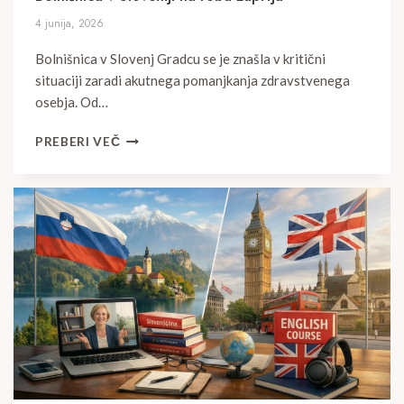
4 junija, 2026
Bolnišnica v Slovenj Gradcu se je znašla v kritični
situaciji zaradi akutnega pomanjkanja zdravstvenega
osebja. Od…
BOLNIŠNICA
PREBERI VEČ
V
SLOVENIJI
NA
ROBU
ZAPRTJA