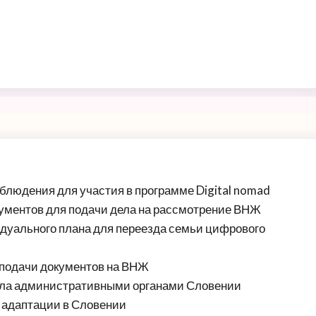
блюдения для участия в программе Digital nomad
ументов для подачи дела на рассмотрение ВНЖ
дуального плана для переезда семьи цифрового
 подачи документов на ВНЖ
ела административными органами Словении
 адаптации в Словении