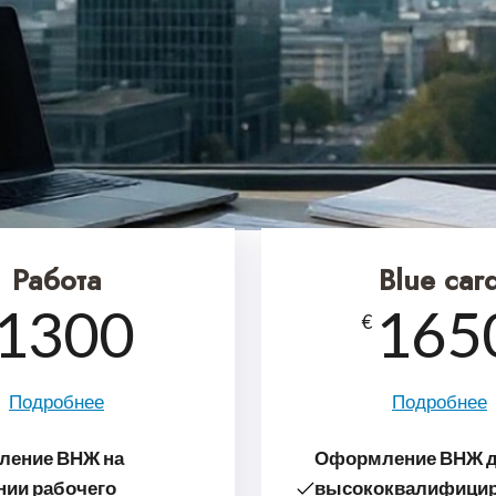
Работа
Blue car
1300
165
€
Подробнее
Подробнее
ение ВНЖ на
Оформление ВНЖ 
нии рабочего
высоко­ква­ли­фи­ци­р