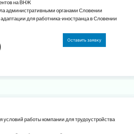
ментов на ВНЖ
ела административными органами Словении
 адаптации для работника-иностранца в Словении
0
Оставить заявку
я условий работы компании для трудоустройства