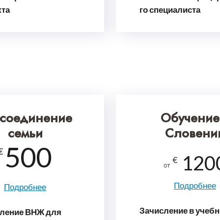
кта
го специалиста
соеди­не­ние
Обучение
семьи
Словени
500
€
120
€
от
Подробнее
Подробнее
Зачисление в учебн
ление ВНЖ для