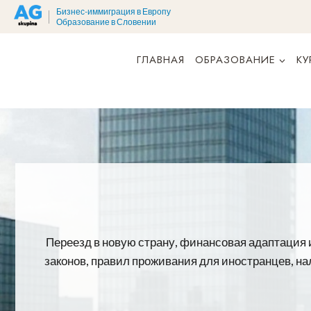
Перейти
Бизнес-иммиграция в Европу
Образование в Словении
к
контенту
ГЛАВНАЯ
ОБРАЗОВАНИЕ
КУ
Переезд в новую страну, финансовая адаптация и
законов, правил проживания для иностранцев, на