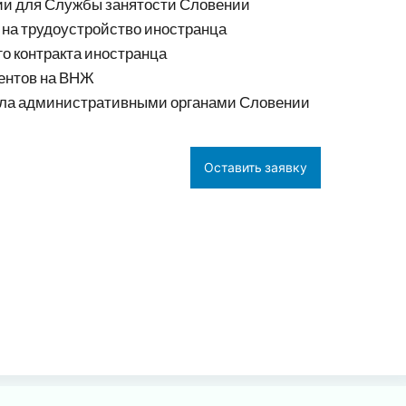
ии для Службы занятости Словении
на трудоустройство иностранца
о контракта иностранца
ментов на ВНЖ
ела административными органами Словении
Оставить заявку