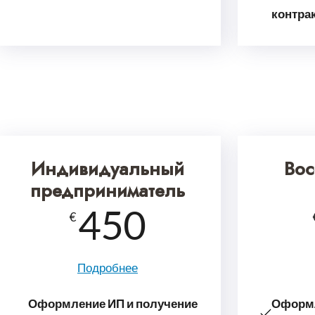
контра
Индивиду­аль­ный
Вос
предприни­ма­тель
450
€
Подробнее
Оформление ИП и получение
Оформ