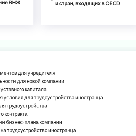
ение ВНЖ
и стран, входящих в OECD
ументов для учредителя
ьности для новой компании
уставного капитала
я условия для трудоустройства иностранца
ля трудоустройства
о контракта
ии бизнес-плана компании
на трудоустройство иностранца