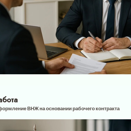
абота
ормление ВНЖ на основании рабочего контракта