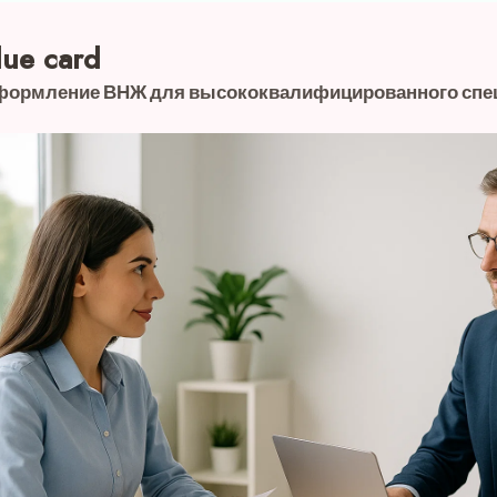
lue card
ормление ВНЖ для высококвалифицированного спе