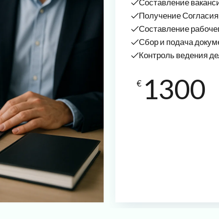
Составление ваканс
Получение Согласия 
Составление рабочег
Сбор и подача доку
Контроль ведения д
1300
€