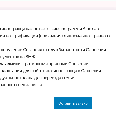
 иностранца на соответствие программы Blue card
ии нострификации (признания) диплома иностранного
 получение Согласия от службы занятости Словении
окументов на ВНЖ
ела административными органами Словении
 адаптации для работника-иностранца в Словении
дуального плана для переезда семьи
анного специалиста
Оставить заявку