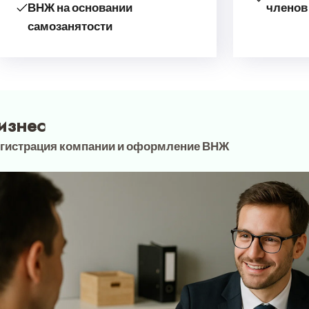
ВНЖ на основании
членов
самозанятости
изнес
гистрация компании и оформление ВНЖ