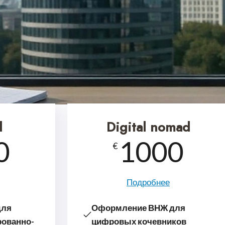
d
Digital nomad
0
1000
€
Подробнее
для
Оформление ВНЖ для
о­ван­но­
цифровых кочевников