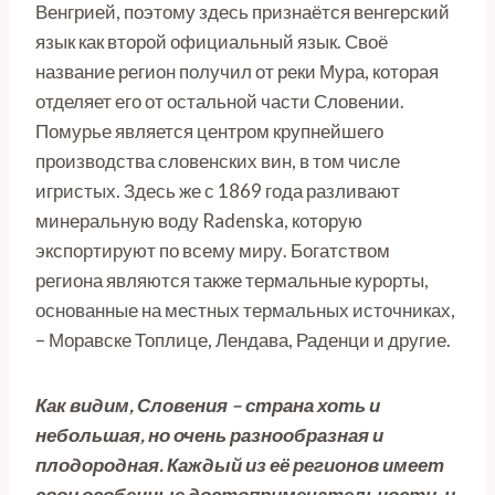
Венгрией, поэтому здесь признаётся венгерский
язык как второй официальный язык. Своё
название регион получил от реки Мура, которая
отделяет его от остальной части Словении.
Помурье является центром крупнейшего
производства словенских вин, в том числе
игристых. Здесь же с 1869 года разливают
минеральную воду Radenska, которую
экспортируют по всему миру. Богатством
региона являются также термальные курорты,
основанные на местных термальных источниках,
– Моравске Топлице, Лендава, Раденци и другие.
Как видим, Словения – страна хоть и
небольшая, но очень разнообразная и
плодородная. Каждый из её регионов имеет
свои особенные достопримечательности, и