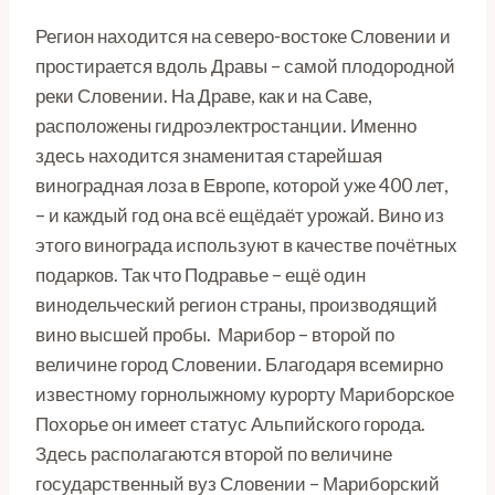
Регион находится на северо-востоке Словении и
простирается вдоль Дравы – самой плодородной
реки Словении. На Драве, как и на Саве,
расположены гидроэлектростанции. Именно
здесь находится знаменитая старейшая
виноградная лоза в Европе, которой уже 400 лет,
– и каждый год она всё ещёдаёт урожай. Вино из
этого винограда используют в качестве почётных
подарков. Так что Подравье – ещё один
винодельческий регион страны, производящий
вино высшей пробы. Марибор – второй по
величине город Словении. Благодаря всемирно
известному горнолыжному курорту Мариборское
Похорье он имеет статус Альпийского города.
Здесь располагаются второй по величине
государственный вуз Словении – Мариборский