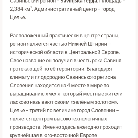
Савиньский регион –
Savinjska
regija
. Площадь –
2,384 км². Административный центр – город
Целье.
Расположенный практически в центре страны,
регион является частью Нижней Штирии –
исторической области в Центральной Европе.
Своё название он получил в честь реки Савиня,
протекающей по её территории. Благодаря
климату и плодородию Савинського региона
Словения находится на 4 месте в мире по
выращиванию хмеля, который местные жители
ласково называют своим «зелёным золотом».
Целье – третий по величине город Словении –
является центром высокотехнологичных
производств. Именно здесь ежегодно проходит
крупнейшая в юго-восточной Европе