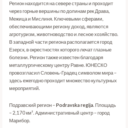
Регион находится на севере страны и проходит
через горные вершины по долинам рек Драва,
Межица и Мислиня. Ключевыми сферами,
обеспечивающими региону доход, являются
агротуризм, животноводство и лесное хозяйство.
В западной части региона располагается город
Езерск, в окрестностях которого лечат глазные
болезни. Регион также известен благодаря
металлургическому центру Равне. ЮНЕСКО
провозгласил Словень-Градец символом мира –
здесь ежегодно проходит множество культурных
мероприятий.
Подравский регион –
Podravska
regija
. Площадь
– 2,170 км². Административный центр – город
Марибор.