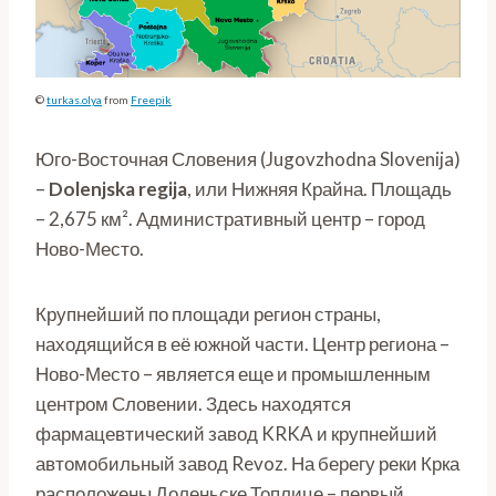
©
turkas.olya
from
Freepik
Юго-Восточная Словения (Jugovzhodna Slovenija)
–
Dolenjska
regija
, или Нижняя Крайна. Площадь
– 2,675 км². Административный центр – город
Ново-Место.
Крупнейший по площади регион страны,
находящийся в её южной части. Центр региона –
Ново-Место – является еще и промышленным
центром Словении. Здесь находятся
фармацевтический завод KRKA и крупнейший
автомобильный завод Revoz. На берегу реки Крка
расположены Доленьске Топлице – первый