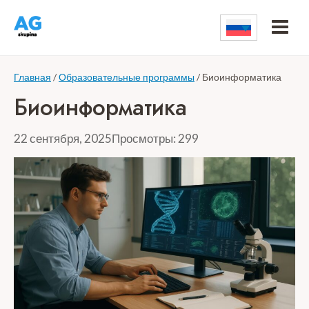
Перейти
к
контенту
Главная
/
Образовательные программы
/
Биоинформатика
Биоинформатика
22 сентября, 2025
Просмотры: 299