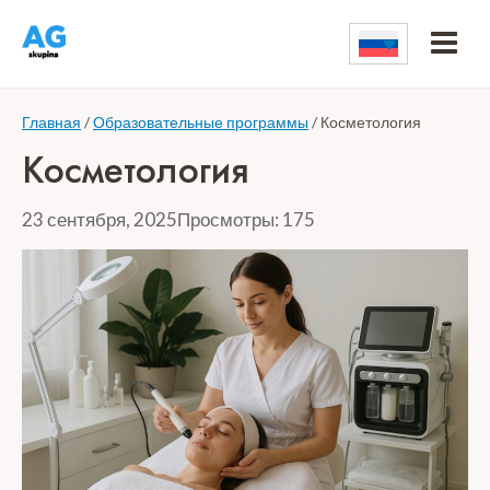
Перейти
к
контенту
Главная
/
Образовательные программы
/
Косметология
Косметология
23 сентября, 2025
Просмотры: 175